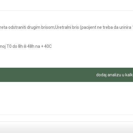
reta odstraniti drugim brisom;Uretralni bris (pacijent ne treba da urinira 
oj T0 do 8h ili 48h na + 40C
dodaj analizu u kalk