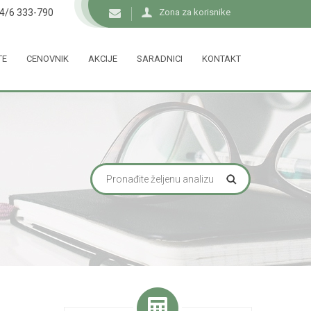
34/6 333-790
Zona za korisnike
TE
CENOVNIK
AKCIJE
SARADNICI
KONTAKT