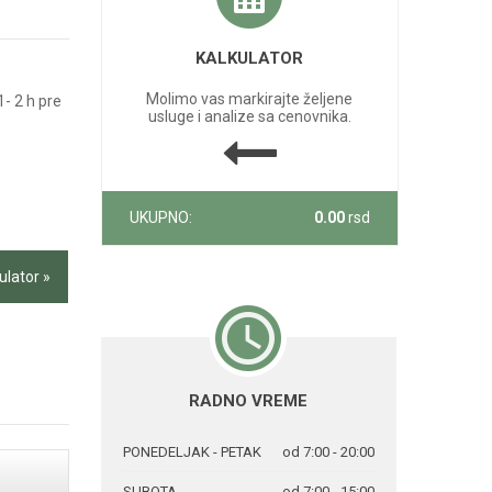
KALKULATOR
Molimo vas markirajte željene
1- 2 h pre
usluge i analize sa cenovnika.
UKUPNO:
0.00
rsd
ulator »
RADNO VREME
PONEDELJAK - PETAK
od 7:00 - 20:00
SUBOTA
od 7:00 - 15:00