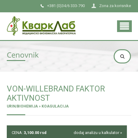
+381 (0)34/6 333-790
Zona za korisnike
Cenovnik
VON-WILLEBRAND FAKTOR
AKTIVNOST
URIN/BIOHEMIJA » KOAGULACIJA
CENA:
3,100.00
rsd
dodaj analizu u kalkulator »