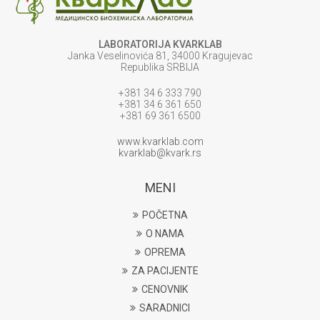
LABORATORIJA KVARKLAB
Janka Veselinovića 81, 34000 Kragujevac
Republika SRBIJA
+381 34 6 333 790
+381 34 6 361 650
+381 69 361 6500
www.kvarklab.com
kvarklab@kvark.rs
MENI
POČETNA
O NAMA
OPREMA
ZA PACIJENTE
CENOVNIK
SARADNICI