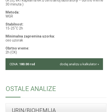
cK (s), eK i kapilarna eK u centralnoj laboratoriji – obrtno vreme
30 minuta )
Metoda:
WGR
Stabilnost:
15-25˚C 2h
Minimalna zapremina uzorka:
ceo uzorak
Obrtno vreme:
2h (CK)
CENA:
180.00
rsd
dodaj analizu u kalkulator »
OSTALE ANALIZE
URIN/BIOHEMIJA