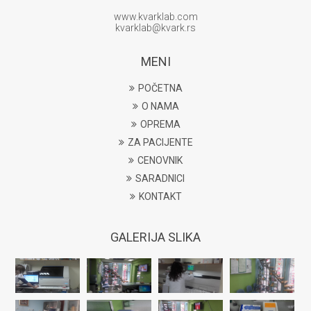
www.kvarklab.com
kvarklab@kvark.rs
MENI
POČETNA
O NAMA
OPREMA
ZA PACIJENTE
CENOVNIK
SARADNICI
KONTAKT
GALERIJA SLIKA