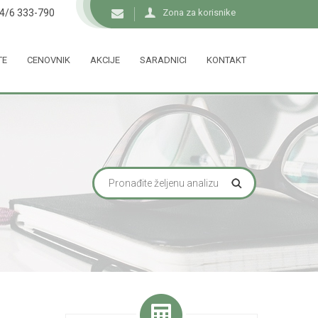
34/6 333-790
Zona za korisnike
TE
CENOVNIK
AKCIJE
SARADNICI
KONTAKT