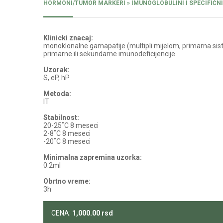
HORMONI/TUMOR MARKERI » IMUNOGLOBULINI I SPECIFIČNI
Klinicki znacaj:
monoklonalne gamapatije (multipli mijelom, primarna siste
primarne ili sekundarne imunodeficijencije
Uzorak:
S, eP, hP
Metoda:
IT
Stabilnost:
20-25˚C 8 meseci
2-8˚C 8 meseci
-20˚C 8 meseci
Minimalna zapremina uzorka:
0.2ml
Obrtno vreme:
3h
CENA:
1,000.00
rsd