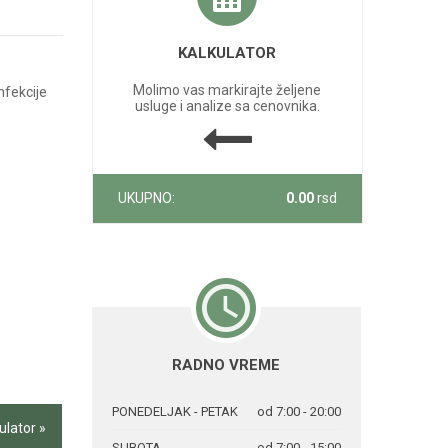
KALKULATOR
Molimo vas markirajte željene
nfekcije
usluge i analize sa cenovnika.
UKUPNO:
0.00
rsd
RADNO VREME
PONEDELJAK - PETAK
od 7:00 - 20:00
ulator »
SUBOTA
od 7:00 - 15:00