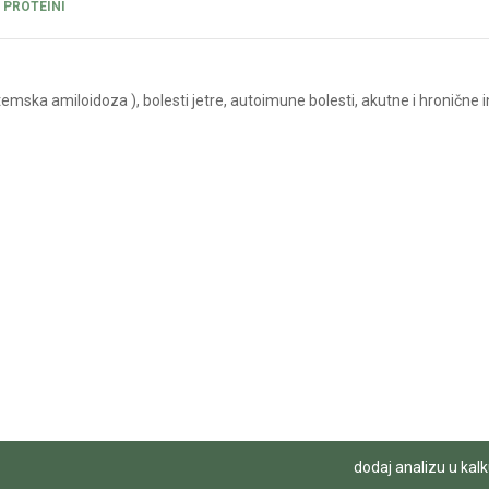
 PROTEINI
mska amiloidoza ), bolesti jetre, autoimune bolesti, akutne i hronične i
dodaj analizu u kalk