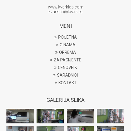
www.kvarklab.com
kvarklab@kvark.rs
MENI
POČETNA
O NAMA
OPREMA
ZA PACIJENTE
CENOVNIK
SARADNICI
KONTAKT
GALERIJA SLIKA