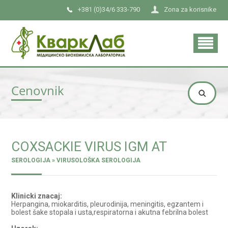
+381 (0)34/6 333-790
Zona za korisnike
Cenovnik
COXSACKIE VIRUS IGM AT
SEROLOGIJA » VIRUSOLOŠKA SEROLOGIJA
Klinicki znacaj:
Herpangina, miokarditis, pleurodinija, meningitis, egzantem i
bolest šake stopala i usta,respiratorna i akutna febrilna bolest