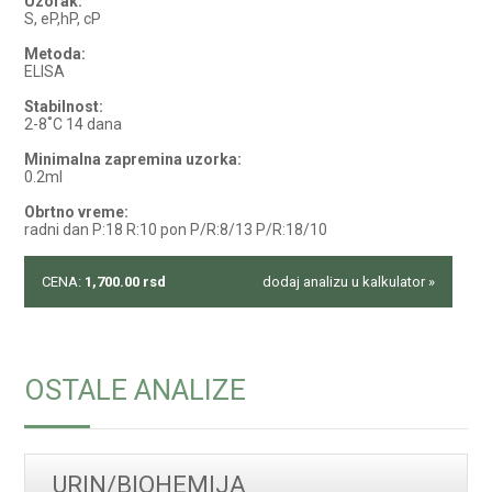
Uzorak:
S, eP,hP, cP
Metoda:
ELISA
Stabilnost:
2-8˚C 14 dana
Minimalna zapremina uzorka:
0.2ml
Obrtno vreme:
radni dan P:18 R:10 pon P/R:8/13 P/R:18/10
CENA:
1,700.00
rsd
dodaj analizu u kalkulator »
OSTALE ANALIZE
URIN/BIOHEMIJA