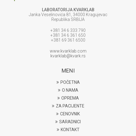
LABORATORIJA KVARKLAB
Janka Veselinovića 81, 34000 Kragujevac
Republika SRBIJA
+381 34 6 333 790
+381 34 6 361 650
+381 69 361 6500
www.kvarklab.com
kvarklab@kvark.rs
MENI
POČETNA
O NAMA
OPREMA
ZA PACIJENTE
CENOVNIK
SARADNICI
KONTAKT