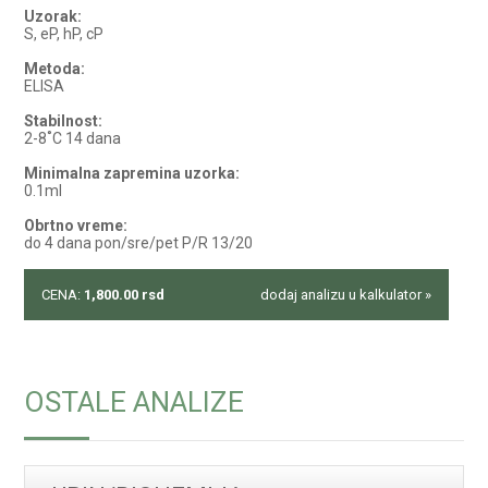
Uzorak:
S, eP, hP, cP
Metoda:
ELISA
Stabilnost:
2-8˚C 14 dana
Minimalna zapremina uzorka:
0.1ml
Obrtno vreme:
do 4 dana pon/sre/pet P/R 13/20
CENA:
1,800.00
rsd
dodaj analizu u kalkulator »
OSTALE ANALIZE