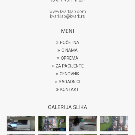
+381 69 361 6500
www.kvarklab.com
kvarklab@kvark.rs
MENI
POČETNA
O NAMA
OPREMA
ZA PACIJENTE
CENOVNIK
SARADNICI
KONTAKT
GALERIJA SLIKA