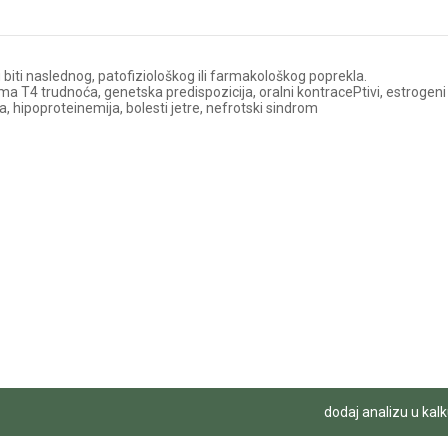
ti naslednog, patofiziološkog ili farmakološkog poprekla.
ima T4 trudnoća, genetska predispozicija, oralni kontracePtivi, estrogeni
da, hipoproteinemija, bolesti jetre, nefrotski sindrom
dodaj analizu u kalk