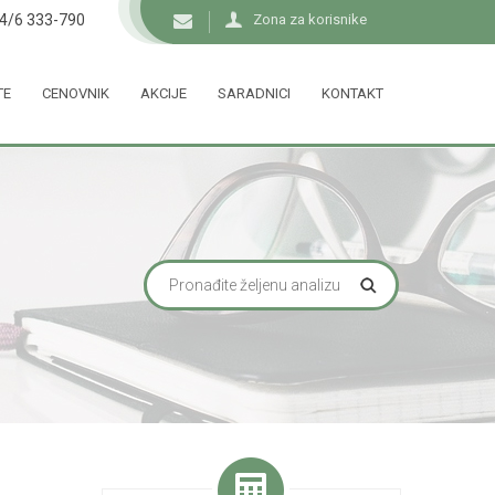
34/6 333-790
Zona za korisnike
TE
CENOVNIK
AKCIJE
SARADNICI
KONTAKT