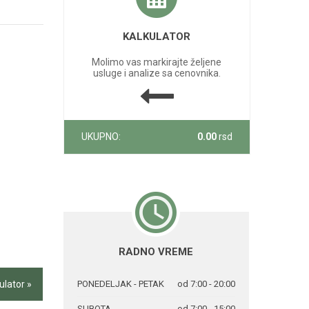
KALKULATOR
Molimo vas markirajte željene
usluge i analize sa cenovnika.
UKUPNO:
0.00
rsd
RADNO VREME
ulator »
PONEDELJAK - PETAK
od 7:00 - 20:00
SUBOTA
od 7:00 - 15:00