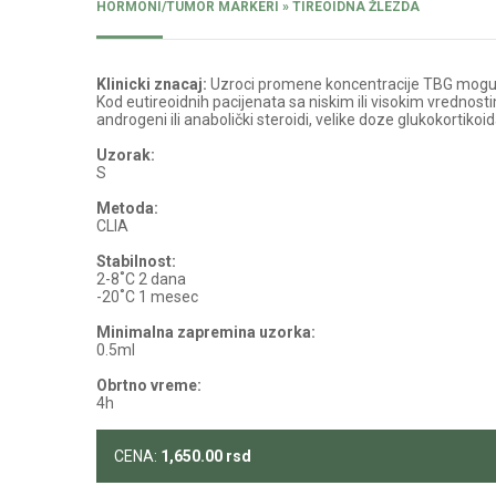
HORMONI/TUMOR MARKERI » TIREOIDNA ŽLEZDA
Klinicki znacaj:
Uzroci promene koncentracije TBG mogu bi
Kod eutireoidnih pacijenata sa niskim ili visokim vrednost
androgeni ili anabolički steroidi, velike doze glukokortikoi
Uzorak:
S
Metoda:
CLIA
Stabilnost:
2-8˚C 2 dana
-20˚C 1 mesec
Minimalna zapremina uzorka:
0.5ml
Obrtno vreme:
4h
CENA:
1,650.00
rsd