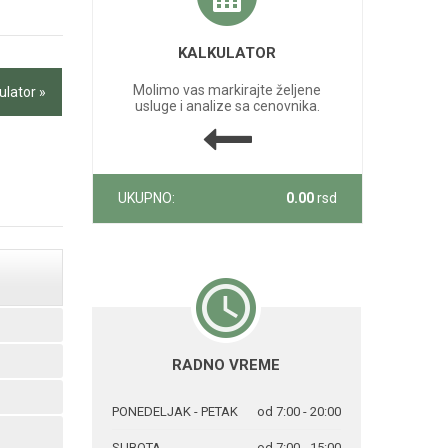
KALKULATOR
Molimo vas markirajte željene
ulator »
usluge i analize sa cenovnika.
UKUPNO:
0.00
rsd
RADNO VREME
PONEDELJAK - PETAK
od 7:00 - 20:00
SUBOTA
od 7:00 - 15:00