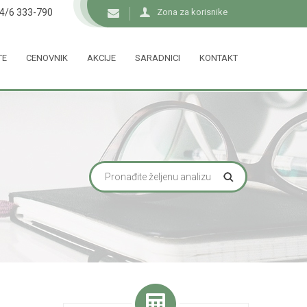
34/6 333-790
Zona za korisnike
TE
CENOVNIK
AKCIJE
SARADNICI
KONTAKT