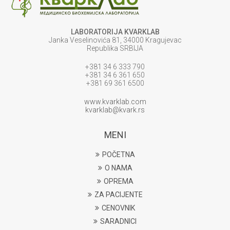
LABORATORIJA KVARKLAB
Janka Veselinovića 81, 34000 Kragujevac
Republika SRBIJA
+381 34 6 333 790
+381 34 6 361 650
+381 69 361 6500
www.kvarklab.com
kvarklab@kvark.rs
MENI
POČETNA
O NAMA
OPREMA
ZA PACIJENTE
CENOVNIK
SARADNICI