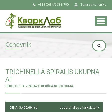
+381 (0)34/6 333-790
Zona za korisnike
Cenovnik
TRICHINELLA SPIRALIS UKUPNA
AT
SEROLOGIJA » PARAZITOLOŠKA SEROLOGIJA
CENA:
3,400.00
rsd
dodaj analizu u kalkulator »