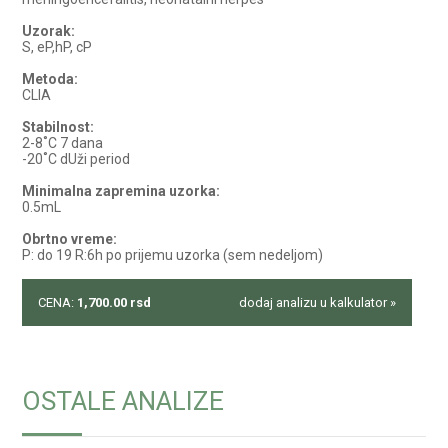
Uzorak:
S, eP,hP, cP
Metoda:
CLIA
Stabilnost:
2-8˚C 7 dana
-20˚C dUži period
Minimalna zapremina uzorka:
0.5mL
Obrtno vreme:
P: do 19 R:6h po prijemu uzorka (sem nedeljom)
CENA:
1,700.00
rsd
dodaj analizu u kalkulator »
OSTALE ANALIZE