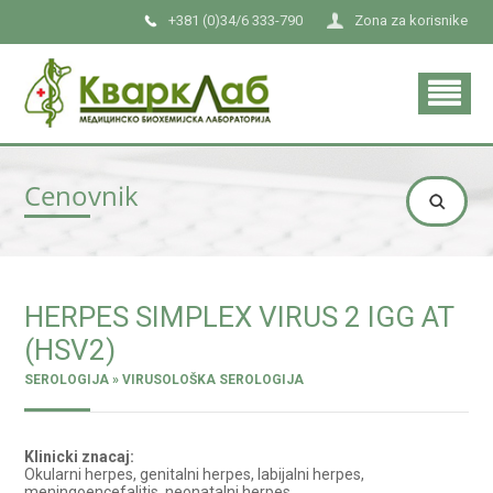
+381 (0)34/6 333-790
Zona za korisnike
Cenovnik
HERPES SIMPLEX VIRUS 2 IGG AT
(HSV2)
SEROLOGIJA » VIRUSOLOŠKA SEROLOGIJA
Klinicki znacaj:
Okularni herpes, genitalni herpes, labijalni herpes,
meningoencefalitis, neonatalni herpes