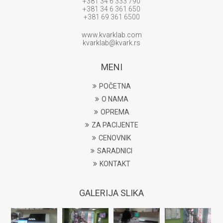
+381 34 6 333 790
+381 34 6 361 650
+381 69 361 6500
www.kvarklab.com
kvarklab@kvark.rs
MENI
POČETNA
O NAMA
OPREMA
ZA PACIJENTE
CENOVNIK
SARADNICI
KONTAKT
GALERIJA SLIKA