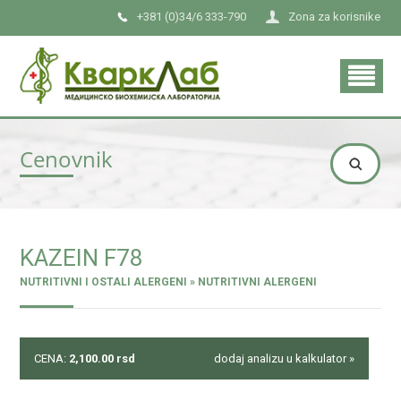
+381 (0)34/6 333-790
Zona za korisnike
Cenovnik
KAZEIN F78
NUTRITIVNI I OSTALI ALERGENI » NUTRITIVNI ALERGENI
CENA:
2,100.00
rsd
dodaj analizu u kalkulator »