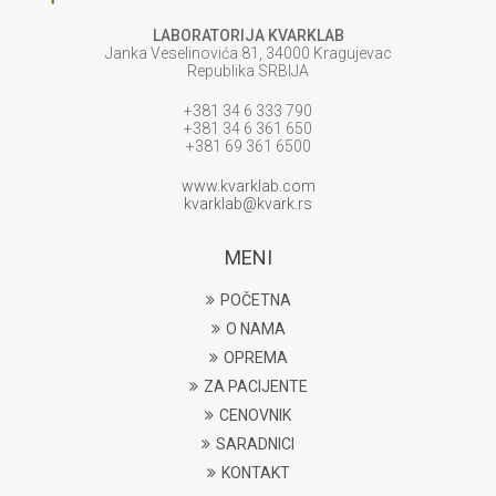
LABORATORIJA KVARKLAB
Janka Veselinovića 81, 34000 Kragujevac
Republika SRBIJA
+381 34 6 333 790
+381 34 6 361 650
+381 69 361 6500
www.kvarklab.com
kvarklab@kvark.rs
MENI
POČETNA
O NAMA
OPREMA
ZA PACIJENTE
CENOVNIK
SARADNICI
KONTAKT