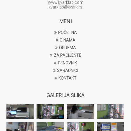
www.kvarklab.com
kvarklab@kvark.rs
MENI
POČETNA
O NAMA
OPREMA
ZA PACIJENTE
CENOVNIK
SARADNICI
KONTAKT
GALERIJA SLIKA