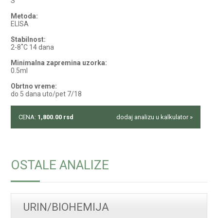
S
Metoda:
ELISA
Stabilnost:
2-8˚C 14 dana
Minimalna zapremina uzorka:
0.5ml
Obrtno vreme:
do 5 dana uto/pet 7/18
CENA:
1,800.00
rsd
dodaj analizu u kalkulator »
OSTALE ANALIZE
URIN/BIOHEMIJA