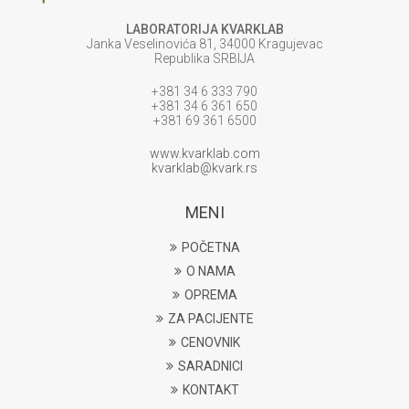
LABORATORIJA KVARKLAB
Janka Veselinovića 81, 34000 Kragujevac
Republika SRBIJA
+381 34 6 333 790
+381 34 6 361 650
+381 69 361 6500
www.kvarklab.com
kvarklab@kvark.rs
MENI
POČETNA
O NAMA
OPREMA
ZA PACIJENTE
CENOVNIK
SARADNICI
KONTAKT