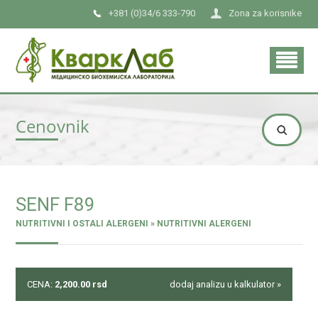
+381 (0)34/6 333-790
Zona za korisnike
Cenovnik
SENF F89
NUTRITIVNI I OSTALI ALERGENI » NUTRITIVNI ALERGENI
CENA:
2,200.00
rsd
dodaj analizu u kalkulator »