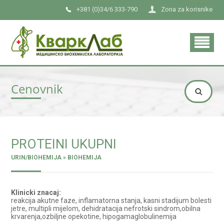
+381 (0)34/6 333-790
Zona za korisnike
Cenovnik
PROTEINI UKUPNI
URIN/BIOHEMIJA » BIOHEMIJA
Klinicki znacaj:
reakcija akutne faze, inflamatorna stanja, kasni stadijum bolesti
jetre, multipli mijelom, dehidratacija nefrotski sindrom,obilna
krvarenja,ozbiljne opekotine, hipogamaglobulinemija