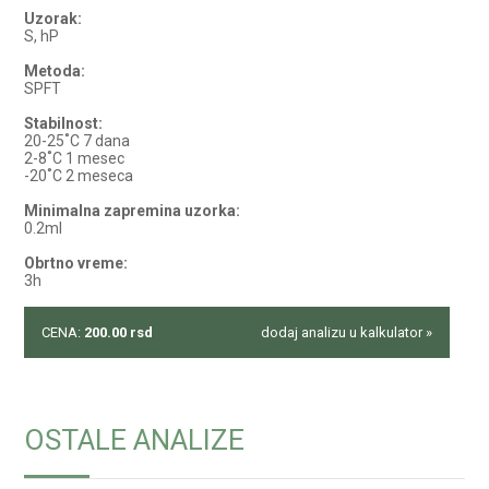
Uzorak:
S, hP
Metoda:
SPFT
Stabilnost:
20-25˚C 7 dana
2-8˚C 1 mesec
-20˚C 2 meseca
Minimalna zapremina uzorka:
0.2ml
Obrtno vreme:
3h
CENA:
200.00
rsd
dodaj analizu u kalkulator »
OSTALE ANALIZE