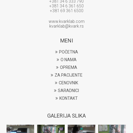
+381 34 6 333 790
+381 34 6 361 650
+381 69 361 6500
www.kvarklab.com
kvarklab@kvark.rs
MENI
POČETNA
O NAMA
OPREMA
ZA PACIJENTE
CENOVNIK
SARADNICI
KONTAKT
GALERIJA SLIKA