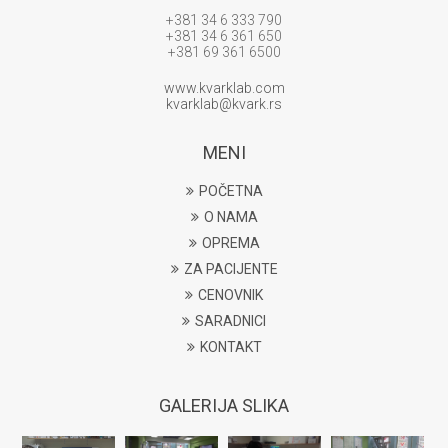
+381 34 6 333 790
+381 34 6 361 650
+381 69 361 6500
www.kvarklab.com
kvarklab@kvark.rs
MENI
POČETNA
O NAMA
OPREMA
ZA PACIJENTE
CENOVNIK
SARADNICI
KONTAKT
GALERIJA SLIKA