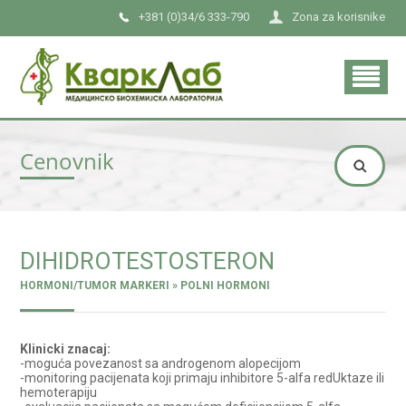
+381 (0)34/6 333-790
Zona za korisnike
Cenovnik
DIHIDROTESTOSTERON
HORMONI/TUMOR MARKERI » POLNI HORMONI
Klinicki znacaj:
-moguća povezanost sa androgenom alopecijom
-monitoring pacijenata koji primaju inhibitore 5-alfa redUktaze ili
hemoterapiju