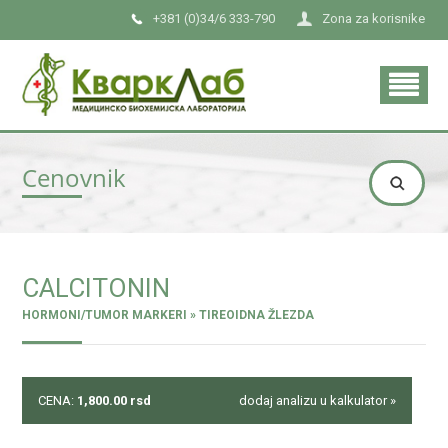
+381 (0)34/6 333-790
Zona za korisnike
Cenovnik
CALCITONIN
HORMONI/TUMOR MARKERI » TIREOIDNA ŽLEZDA
CENA:
1,800.00
rsd
dodaj analizu u kalkulator »