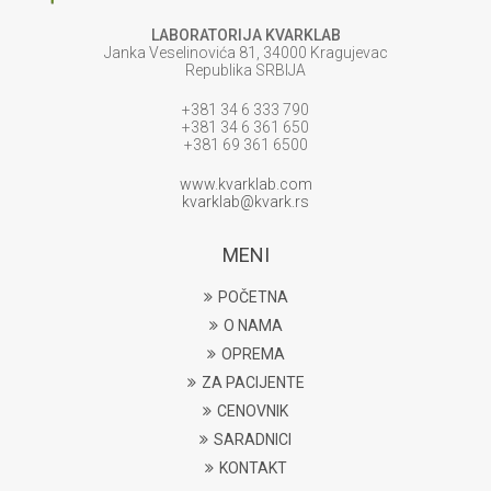
LABORATORIJA KVARKLAB
Janka Veselinovića 81, 34000 Kragujevac
Republika SRBIJA
+381 34 6 333 790
+381 34 6 361 650
+381 69 361 6500
www.kvarklab.com
kvarklab@kvark.rs
MENI
POČETNA
O NAMA
OPREMA
ZA PACIJENTE
CENOVNIK
SARADNICI
KONTAKT