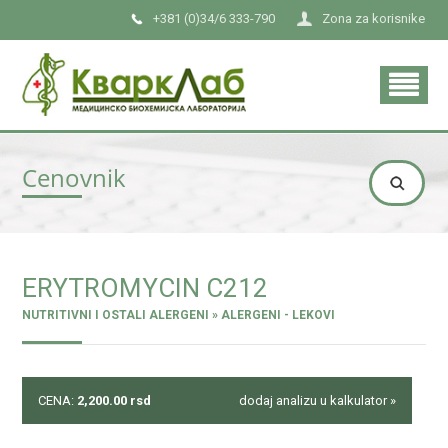
+381 (0)34/6 333-790
Zona za korisnike
Cenovnik
ERYTROMYCIN C212
NUTRITIVNI I OSTALI ALERGENI » ALERGENI - LEKOVI
CENA:
2,200.00
rsd
dodaj analizu u kalkulator »