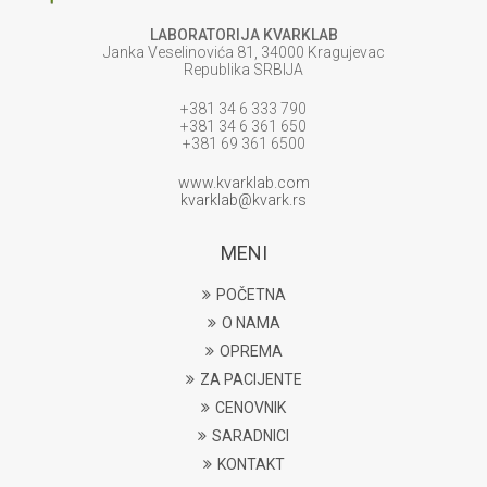
LABORATORIJA KVARKLAB
Janka Veselinovića 81, 34000 Kragujevac
Republika SRBIJA
+381 34 6 333 790
+381 34 6 361 650
+381 69 361 6500
www.kvarklab.com
kvarklab@kvark.rs
MENI
POČETNA
O NAMA
OPREMA
ZA PACIJENTE
CENOVNIK
SARADNICI
KONTAKT