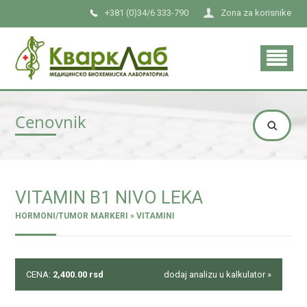
+381 (0)34/6 333-790
Zona za korisnike
Cenovnik
VITAMIN B1 NIVO LEKA
HORMONI/TUMOR MARKERI » VITAMINI
CENA:
2,400.00
rsd
dodaj analizu u kalkulator »