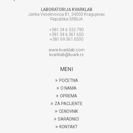
LABORATORIJA KVARKLAB
Janka Veselinovića 81, 34000 Kragujevac
Republika SRBIJA
+381 34 6 333 790
+381 34 6 361 650
+381 69 361 6500
www.kvarklab.com
kvarklab@kvark.rs
MENI
POČETNA
O NAMA
OPREMA
ZA PACIJENTE
CENOVNIK
SARADNICI
KONTAKT