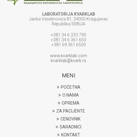
LABORATORIJA KVARKLAB
Janka Veselinovića 81, 34000 Kragujevac
Republika SRBIJA
+381 34 6 333 790
+381 34 6 361 650
+381 69 361 6500
www.kvarklab.com
kvarklab@kvark.rs
MENI
POČETNA
O NAMA
OPREMA
ZA PACIJENTE
CENOVNIK
SARADNICI
KONTAKT