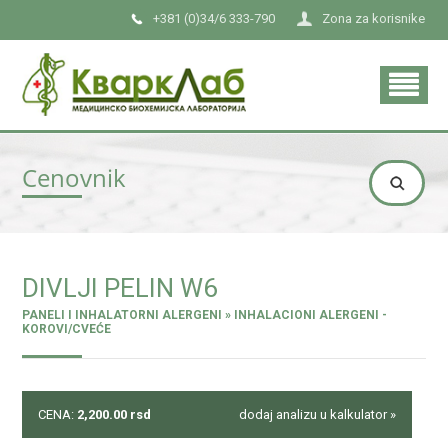
+381 (0)34/6 333-790
Zona za korisnike
Cenovnik
DIVLJI PELIN W6
PANELI I INHALATORNI ALERGENI » INHALACIONI ALERGENI -
KOROVI/CVEĆE
CENA:
2,200.00
rsd
dodaj analizu u kalkulator »