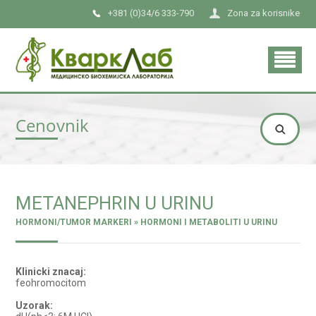
+381 (0)34/6 333-790
Zona za korisnike
Cenovnik
METANEPHRIN U URINU
HORMONI/TUMOR MARKERI » HORMONI I METABOLITI U URINU
Klinicki znacaj:
feohromocitom
Uzorak: