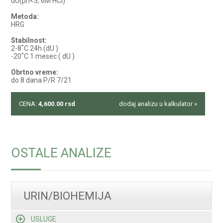
dU(ph<3; 6M HCl)
Metoda:
HRG
Stabilnost:
2-8˚C 24h (dU )
-20˚C 1 mesec ( dU )
Obrtno vreme:
do 8 dana P/R 7/21
CENA:
4,600.00
rsd
dodaj analizu u kalkulator »
OSTALE ANALIZE
URIN/BIOHEMIJA
USLUGE