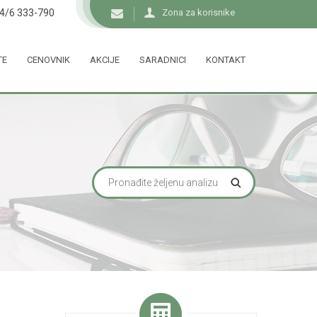
34/6 333-790
Zona za korisnike
TE
CENOVNIK
AKCIJE
SARADNICI
KONTAKT