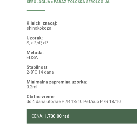
SEROLOGIJA » PARAZITOLOŠKA SEROLOGIJA
Klinicki znacaj:
ehinokokoza
Uzorak:
S, eP,hP, cP
Metoda:
ELISA
Stabilnost:
2-8˚C 14 dana
Minimalna zapremina uzorka:
0.2ml
Obrtno vreme:
do 4 dana uto/sre P /R 18/10 Pet/sub P /R 18/10
CENA:
1,700.00
rsd