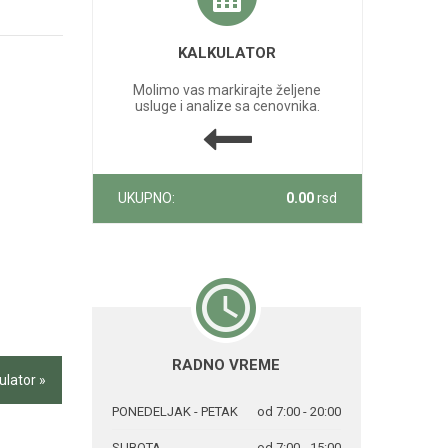
KALKULATOR
Molimo vas markirajte željene
usluge i analize sa cenovnika.
UKUPNO:
0.00
rsd
RADNO VREME
ulator »
PONEDELJAK - PETAK
od 7:00 - 20:00
SUBOTA
od 7:00 - 15:00