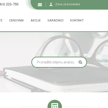
34/6 333-790
Zona za korisnike
TE
CENOVNIK
AKCIJE
SARADNICI
KONTAKT