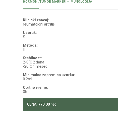
HORMONI/TUMOR MARKERI » IMUNOLOGIJA
Klinicki znacaj:
reumatoidni artritis
Uzorak:
S
Metoda:
IT
Stabilnost:
2-8˚C 2 dana
-20˚C 1 mesec
Minimalna zapremina uzorka:
0.2ml
Obrtno vreme:
3h
CENA:
770.00
rsd