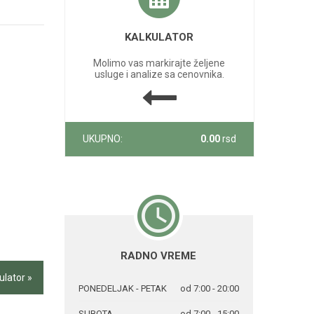
KALKULATOR
Molimo vas markirajte željene
usluge i analize sa cenovnika.
UKUPNO:
0.00
rsd
RADNO VREME
ulator »
PONEDELJAK - PETAK
od 7:00 - 20:00
SUBOTA
od 7:00 - 15:00