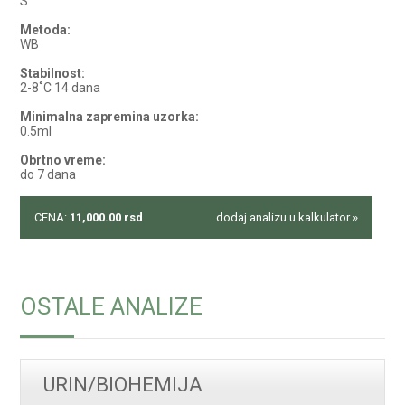
S
Metoda:
WB
Stabilnost:
2-8˚C 14 dana
Minimalna zapremina uzorka:
0.5ml
Obrtno vreme:
do 7 dana
CENA:
11,000.00
rsd
dodaj analizu u kalkulator »
OSTALE ANALIZE
URIN/BIOHEMIJA