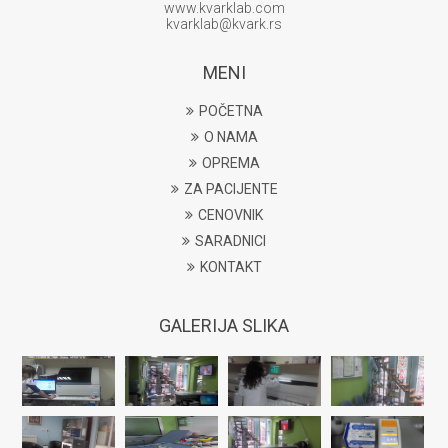
www.kvarklab.com
kvarklab@kvark.rs
MENI
POČETNA
O NAMA
OPREMA
ZA PACIJENTE
CENOVNIK
SARADNICI
KONTAKT
GALERIJA SLIKA