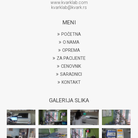
www.kvarklab.com
kvarklab@kvark.rs
MENI
POČETNA
O NAMA
OPREMA
ZA PACIJENTE
CENOVNIK
SARADNICI
KONTAKT
GALERIJA SLIKA