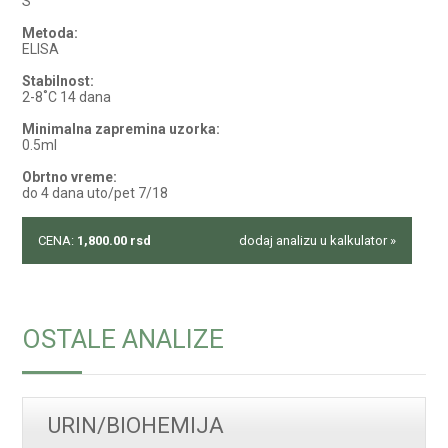
S
Metoda:
ELISA
Stabilnost:
2-8˚C 14 dana
Minimalna zapremina uzorka:
0.5ml
Obrtno vreme:
do 4 dana uto/pet 7/18
CENA:
1,800.00
rsd
dodaj analizu u kalkulator »
OSTALE ANALIZE
URIN/BIOHEMIJA