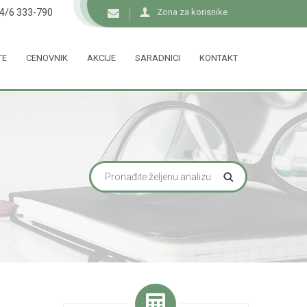
34/6 333-790
Zona za korisnike
TE
CENOVNIK
AKCIJE
SARADNICI
KONTAKT