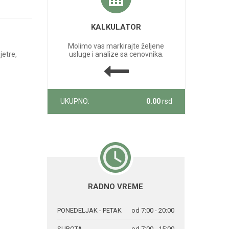
KALKULATOR
Molimo vas markirajte željene
jetre,
usluge i analize sa cenovnika.
UKUPNO:
0.00
rsd
RADNO VREME
PONEDELJAK - PETAK
od 7:00 - 20:00
SUBOTA
od 7:00 - 15:00