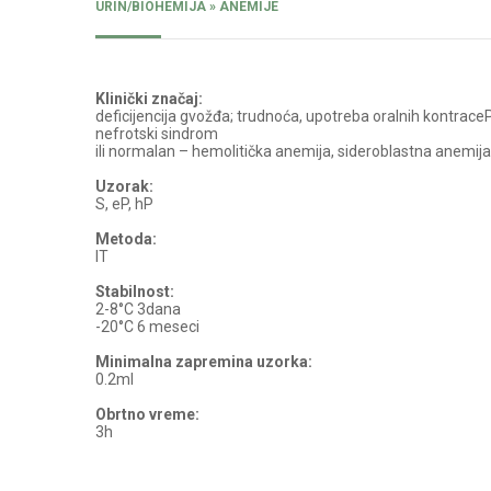
URIN/BIOHEMIJA » ANEMIJE
Klinički značaj:
deficijencija gvožđa; trudnoća, upotreba oralnih kontraceP
nefrotski sindrom
ili normalan – hemolitička anemija, sideroblastna anemija
Uzorak:
S, eP, hP
Metoda:
IT
Stabilnost:
2-8°C 3dana
-20°C 6 meseci
Minimalna zapremina uzorka:
0.2ml
Obrtno vreme:
3h