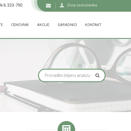
34/6 333-790
Zona za korisnike
TE
CENOVNIK
AKCIJE
SARADNICI
KONTAKT