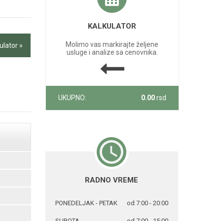
KALKULATOR
Molimo vas markirajte željene
ulator »
usluge i analize sa cenovnika.
UKUPNO:
0.00
rsd
RADNO VREME
PONEDELJAK - PETAK
od 7:00 - 20:00
SUBOTA
od 7:00 - 15:00