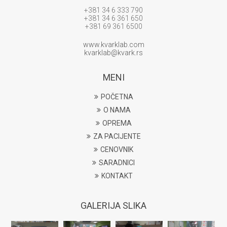
+381 34 6 333 790
+381 34 6 361 650
+381 69 361 6500
www.kvarklab.com
kvarklab@kvark.rs
MENI
POČETNA
O NAMA
OPREMA
ZA PACIJENTE
CENOVNIK
SARADNICI
KONTAKT
GALERIJA SLIKA