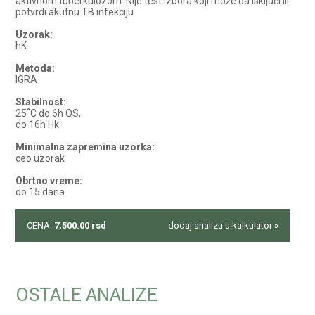
aktivnom tuberkulozom. Nije test izbora koji može da isključi ili
potvrdi akutnu TB infekciju.
Uzorak:
hK
Metoda:
IGRA
Stabilnost:
25˚C do 6h QS,
do 16h Hk
Minimalna zapremina uzorka:
ceo uzorak
Obrtno vreme:
do 15 dana
CENA:
7,500.00
rsd
dodaj analizu u kalkulator »
OSTALE ANALIZE