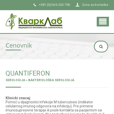
+381 (0)34/6 333-790
Zona za korisnike
Cenovnik
QUANTIFERON
SEROLOGIJA » BAKTERIOLOŠKA SEROLOGIJA
Klinicki znacaj:
Pomoć u dijagnostici infekcije M.tuberculosis (indikator
celularnog imunog odgovora na infekciju). Pre primene
imunosupresivne terapije ili posle kontakta sa pacijentom sa