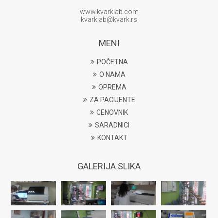
www.kvarklab.com
kvarklab@kvark.rs
MENI
POČETNA
O NAMA
OPREMA
ZA PACIJENTE
CENOVNIK
SARADNICI
KONTAKT
GALERIJA SLIKA