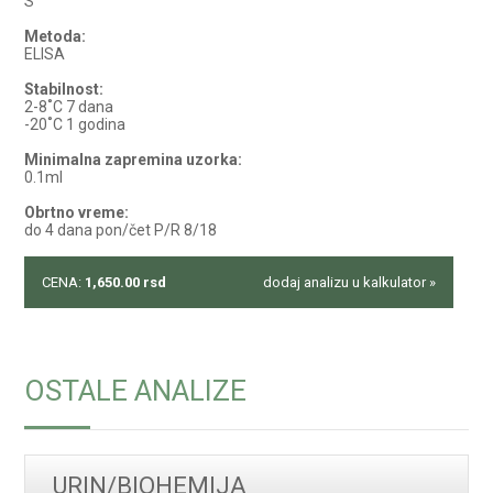
S
Metoda:
ELISA
Stabilnost:
2-8˚C 7 dana
-20˚C 1 godina
Minimalna zapremina uzorka:
0.1ml
Obrtno vreme:
do 4 dana pon/čet P/R 8/18
CENA:
1,650.00
rsd
dodaj analizu u kalkulator »
OSTALE ANALIZE
URIN/BIOHEMIJA