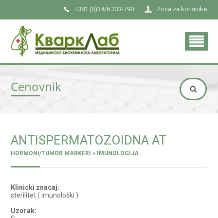
+381 (0)34/6 333-790
Zona za korisnike
Cenovnik
ANTISPERMATOZOIDNA AT
HORMONI/TUMOR MARKERI » IMUNOLOGIJA
Klinicki znacaj:
sterilitet ( imunološki )
Uzorak: