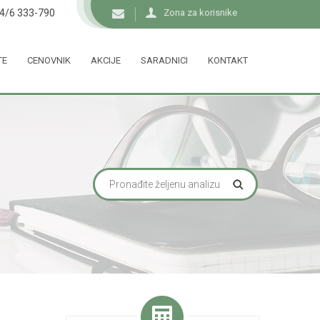
34/6 333-790
Zona za korisnike
TE
CENOVNIK
AKCIJE
SARADNICI
KONTAKT