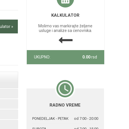
KALKULATOR
Molimo vas markirajte željene
ulator »
usluge i analize sa cenovnika.
UKUPNO:
0.00
rsd
RADNO VREME
PONEDELJAK - PETAK
od 7:00 - 20:00
SUBOTA
od 7:00 - 15:00