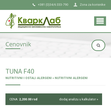
+381 (0)34/6 333-790
Zona za korisnike
Cenovnik
TUNA F40
NUTRITIVNI I OSTALI ALERGENI » NUTRITIVNI ALERGENI
CENA:
2,200.00
rsd
dodaj analizu u kalkulator »