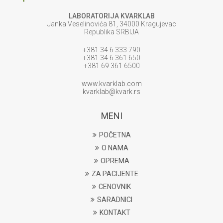
LABORATORIJA KVARKLAB
Janka Veselinovića 81, 34000 Kragujevac
Republika SRBIJA
+381 34 6 333 790
+381 34 6 361 650
+381 69 361 6500
www.kvarklab.com
kvarklab@kvark.rs
MENI
POČETNA
O NAMA
OPREMA
ZA PACIJENTE
CENOVNIK
SARADNICI
KONTAKT