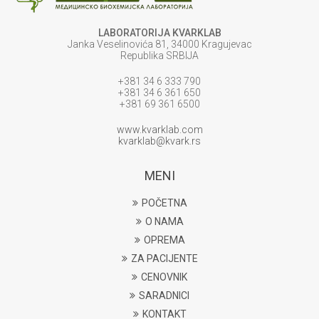
LABORATORIJA KVARKLAB
Janka Veselinovića 81, 34000 Kragujevac
Republika SRBIJA
+381 34 6 333 790
+381 34 6 361 650
+381 69 361 6500
www.kvarklab.com
kvarklab@kvark.rs
MENI
POČETNA
O NAMA
OPREMA
ZA PACIJENTE
CENOVNIK
SARADNICI
KONTAKT