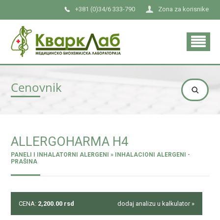
+381 (0)34/6 333-790
Zona za korisnike
Cenovnik
ALLERGOHARMA H4
PANELI I INHALATORNI ALERGENI » INHALACIONI ALERGENI -
PRAŠINA
CENA:
2,200.00
rsd
dodaj analizu u kalkulator »