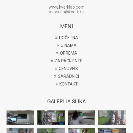
www.kvarklab.com
kvarklab@kvark.rs
MENI
POČETNA
O NAMA
OPREMA
ZA PACIJENTE
CENOVNIK
SARADNICI
KONTAKT
GALERIJA SLIKA