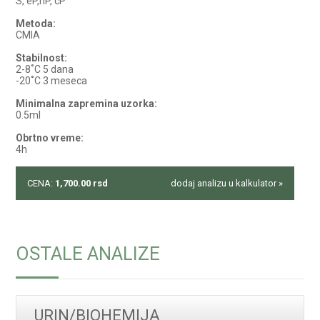
S, eP,hP, cP
Metoda:
CMIA
Stabilnost:
2-8˚C 5 dana
-20˚C 3 meseca
Minimalna zapremina uzorka:
0.5ml
Obrtno vreme:
4h
CENA:
1,700.00
rsd
dodaj analizu u kalkulator »
OSTALE ANALIZE
URIN/BIOHEMIJA