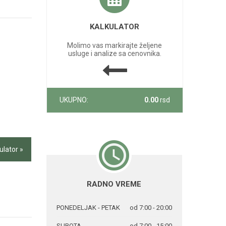
KALKULATOR
Molimo vas markirajte željene
usluge i analize sa cenovnika.
UKUPNO:
0.00
rsd
ulator »
RADNO VREME
PONEDELJAK - PETAK
od 7:00 - 20:00
SUBOTA
od 7:00 - 15:00