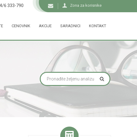
34/6 333-790
Zona za korisnike
TE
CENOVNIK
AKCIJE
SARADNICI
KONTAKT