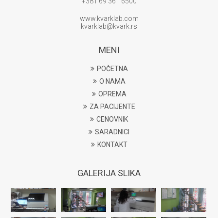
+381 69 361 6500
www.kvarklab.com
kvarklab@kvark.rs
MENI
POČETNA
O NAMA
OPREMA
ZA PACIJENTE
CENOVNIK
SARADNICI
KONTAKT
GALERIJA SLIKA