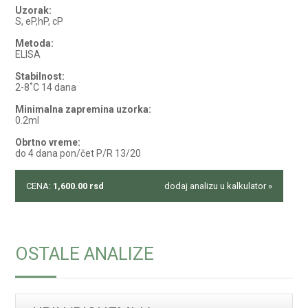
Uzorak:
S, eP,hP, cP
Metoda:
ELISA
Stabilnost:
2-8˚C 14 dana
Minimalna zapremina uzorka:
0.2ml
Obrtno vreme:
do 4 dana pon/čet P/R 13/20
CENA:
1,600.00
rsd
dodaj analizu u kalkulator »
OSTALE ANALIZE