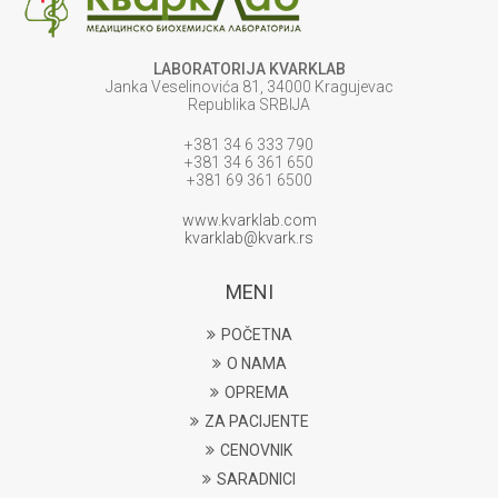
LABORATORIJA KVARKLAB
Janka Veselinovića 81, 34000 Kragujevac
Republika SRBIJA
+381 34 6 333 790
+381 34 6 361 650
+381 69 361 6500
www.kvarklab.com
kvarklab@kvark.rs
MENI
POČETNA
O NAMA
OPREMA
ZA PACIJENTE
CENOVNIK
SARADNICI