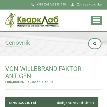
+381 (0)34/6 333-790
Zona za korisnike
Cenovnik
VON-WILLEBRAND FAKTOR
ANTIGEN
URIN/BIOHEMIJA » KOAGULACIJA
CENA:
3,200.00
rsd
dodaj analizu u kalkulator »