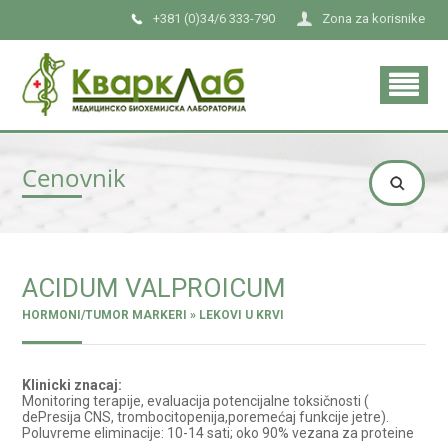
+381 (0)34/6 333-790
Zona za korisnike
Cenovnik
ACIDUM VALPROICUM
HORMONI/TUMOR MARKERI » LEKOVI U KRVI
Klinicki znacaj:
Monitoring terapije, evaluacija potencijalne toksičnosti (
dePresija CNS, trombocitopenija,poremećaj funkcije jetre).
Poluvreme eliminacije: 10-14 sati; oko 90% vezana za proteine