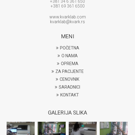
+381 34 6 361 650
+381 69 361 6500
www.kvarklab.com
kvarklab@kvark.rs
MENI
POČETNA
O NAMA
OPREMA
ZA PACIJENTE
CENOVNIK
SARADNICI
KONTAKT
GALERIJA SLIKA