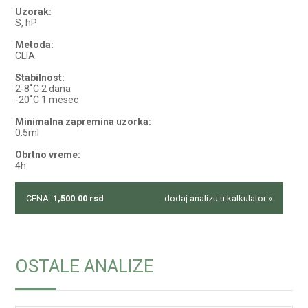
Uzorak:
S, hP
Metoda:
CLIA
Stabilnost:
2-8˚C 2 dana
-20˚C 1 mesec
Minimalna zapremina uzorka:
0.5ml
Obrtno vreme:
4h
CENA:
1,500.00
rsd
dodaj analizu u kalkulator »
OSTALE ANALIZE