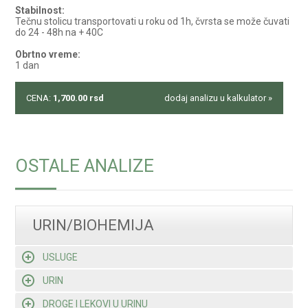
Stabilnost:
Tečnu stolicu transportovati u roku od 1h, čvrsta se može čuvati
do 24 - 48h na + 40C
Obrtno vreme:
1 dan
CENA:
1,700.00
rsd
dodaj analizu u kalkulator »
OSTALE ANALIZE
URIN/BIOHEMIJA
USLUGE
URIN
DROGE I LEKOVI U URINU