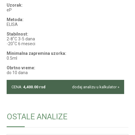
Uzorak:
eP
Metoda:
ELISA
Stabilnost:
2-8˚C 3-5 dana
-20˚C 6 meseci
Minimalna zapremina uzorka:
0.5ml
Obrtno vreme:
do 10 dana
CENA:
4,400.00
rsd
dodaj analizu u kalkulator »
OSTALE ANALIZE