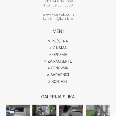
+381 34 6 361 650
+381 69 361 6500
www.kvarklab.com
kvarklab@kvark.rs
MENI
POČETNA
O NAMA
OPREMA
ZA PACIJENTE
CENOVNIK
SARADNICI
KONTAKT
GALERIJA SLIKA