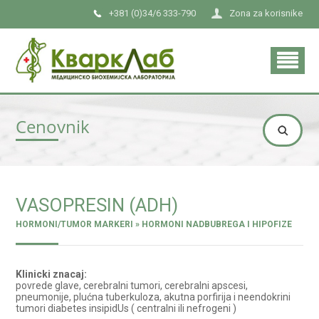
+381 (0)34/6 333-790
Zona za korisnike
Cenovnik
VASOPRESIN (ADH)
HORMONI/TUMOR MARKERI » HORMONI NADBUBREGA I HIPOFIZE
Klinicki znacaj:
povrede glave, cerebralni tumori, cerebralni apscesi,
pneumonije, plućna tuberkuloza, akutna porfirija i neendokrini
tumori diabetes insipidUs ( centralni ili nefrogeni )