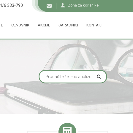
34/6 333-790
Zona za korisnike
TE
CENOVNIK
AKCIJE
SARADNICI
KONTAKT