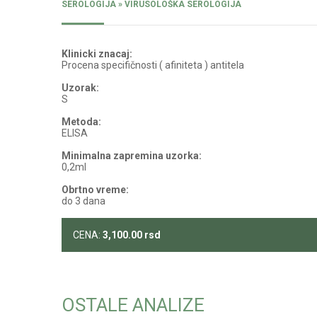
SEROLOGIJA » VIRUSOLOŠKA SEROLOGIJA
Klinicki znacaj:
Procena specifičnosti ( afiniteta ) antitela
Uzorak:
S
Metoda:
ELISA
Minimalna zapremina uzorka:
0,2ml
Obrtno vreme:
do 3 dana
CENA:
3,100.00
rsd
OSTALE ANALIZE