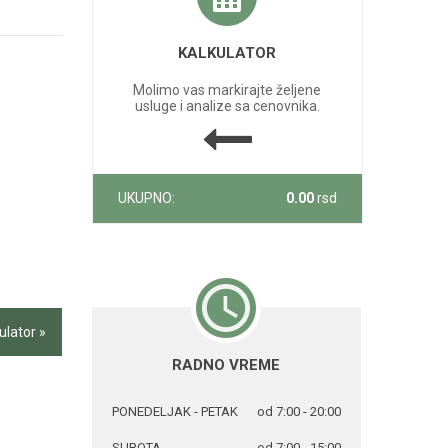
KALKULATOR
Molimo vas markirajte željene
usluge i analize sa cenovnika.
UKUPNO:
0.00
rsd
ulator »
RADNO VREME
PONEDELJAK - PETAK
od 7:00 - 20:00
SUBOTA
od 7:00 - 15:00