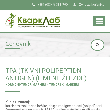
+381 (0)34/6 333-790
Zona za korisnike
Cenovnik
TPA (TKIVNI POLIPEPTIDNI
ANTIGEN) (LIMFNE ŽLEZDE)
HORMONI/TUMOR MARKERI » TUMORSKI MARKERI
Klinicki znacaj:
karcinom mokraćne bešike, druge maligne bolesti (polipePtidni
fragmenti citokeratina 8, 18 i 19; indikator ćelijske proliferacije;