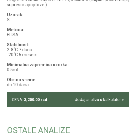
supresor apoptoze )
Uzorak:
S
Metoda:
ELISA
Stabilnost:
2-8˚C 7 dana
-20˚C 6 meseci
Minimalna zapremina uzorka:
0.5ml
Obrtno vreme:
do 10 dana
CENA:
3,200.00
rsd
dodaj analizu u kalkulator »
OSTALE ANALIZE