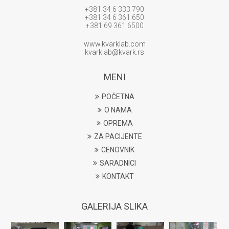
+381 34 6 333 790
+381 34 6 361 650
+381 69 361 6500
www.kvarklab.com
kvarklab@kvark.rs
MENI
POČETNA
O NAMA
OPREMA
ZA PACIJENTE
CENOVNIK
SARADNICI
KONTAKT
GALERIJA SLIKA