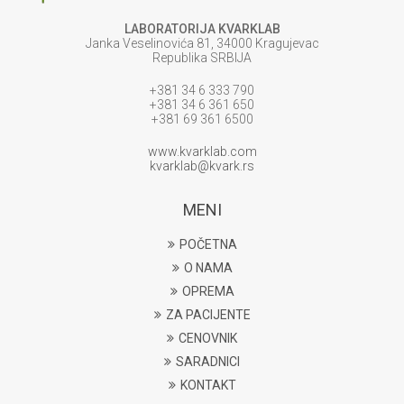
LABORATORIJA KVARKLAB
Janka Veselinovića 81, 34000 Kragujevac
Republika SRBIJA
+381 34 6 333 790
+381 34 6 361 650
+381 69 361 6500
www.kvarklab.com
kvarklab@kvark.rs
MENI
POČETNA
O NAMA
OPREMA
ZA PACIJENTE
CENOVNIK
SARADNICI
KONTAKT