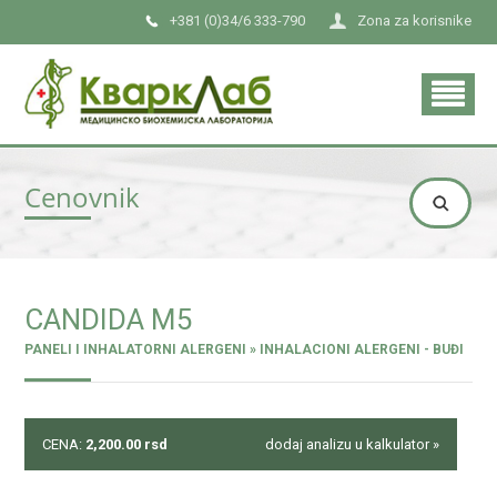
+381 (0)34/6 333-790
Zona za korisnike
Cenovnik
CANDIDA M5
PANELI I INHALATORNI ALERGENI » INHALACIONI ALERGENI - BUĐI
CENA:
2,200.00
rsd
dodaj analizu u kalkulator »