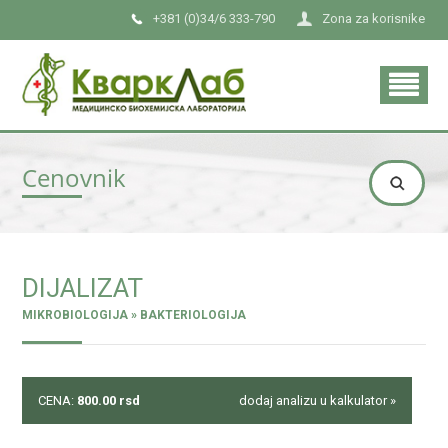
+381 (0)34/6 333-790
Zona za korisnike
Cenovnik
DIJALIZAT
MIKROBIOLOGIJA » BAKTERIOLOGIJA
CENA:
800.00
rsd
dodaj analizu u kalkulator »