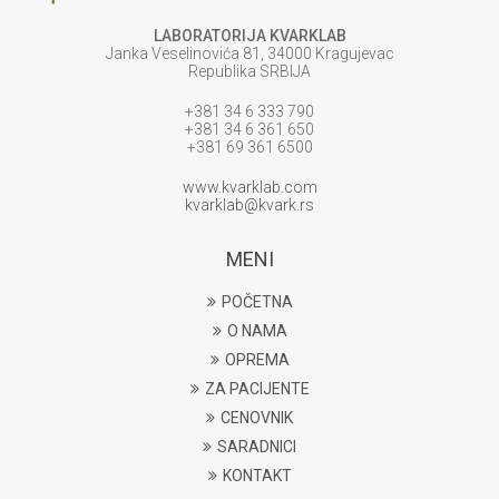
LABORATORIJA KVARKLAB
Janka Veselinovića 81, 34000 Kragujevac
Republika SRBIJA
+381 34 6 333 790
+381 34 6 361 650
+381 69 361 6500
www.kvarklab.com
kvarklab@kvark.rs
MENI
POČETNA
O NAMA
OPREMA
ZA PACIJENTE
CENOVNIK
SARADNICI
KONTAKT