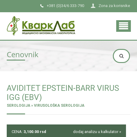
+381 (0)34/6 333-790
Zona za korisnike
Cenovnik
AVIDITET EPSTEIN-BARR VIRUS
IGG (EBV)
SEROLOGIJA » VIRUSOLOŠKA SEROLOGIJA
CENA:
3,100.00
rsd
dodaj analizu u kalkulator »