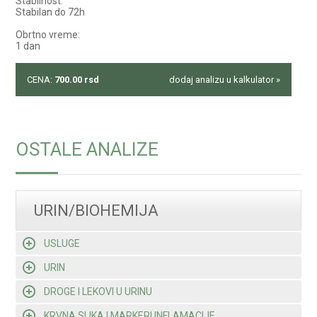
Stabilnost:
Stabilan do 72h
Obrtno vreme:
1 dan
CENA:
700.00
rsd
dodaj analizu u kalkulator »
OSTALE ANALIZE
URIN/BIOHEMIJA
USLUGE
URIN
DROGE I LEKOVI U URINU
KRVNA SLIKA I MARKERI INFLAMACIJE