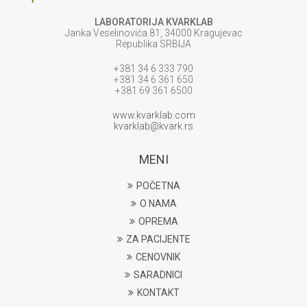
LABORATORIJA KVARKLAB
Janka Veselinovića 81, 34000 Kragujevac
Republika SRBIJA
+381 34 6 333 790
+381 34 6 361 650
+381 69 361 6500
www.kvarklab.com
kvarklab@kvark.rs
MENI
POČETNA
O NAMA
OPREMA
ZA PACIJENTE
CENOVNIK
SARADNICI
KONTAKT