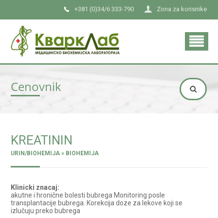
+381 (0)34/6 333-790
Zona za korisnike
Cenovnik
KREATININ
URIN/BIOHEMIJA » BIOHEMIJA
Klinicki znacaj:
akutne i hronične bolesti bubrega Monitoring posle
transplantacije bubrega. Korekcija doze za lekove koji se
izlučuju preko bubrega