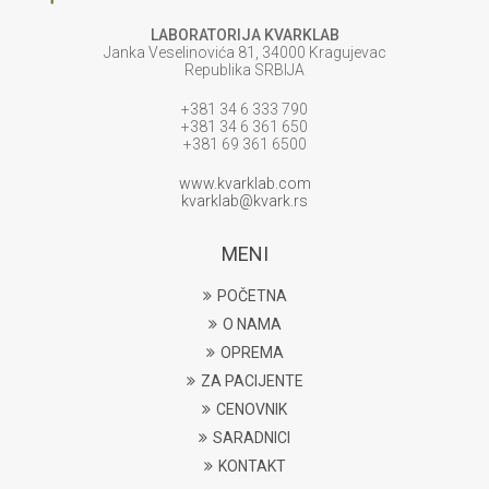
LABORATORIJA KVARKLAB
Janka Veselinovića 81, 34000 Kragujevac
Republika SRBIJA
+381 34 6 333 790
+381 34 6 361 650
+381 69 361 6500
www.kvarklab.com
kvarklab@kvark.rs
MENI
POČETNA
O NAMA
OPREMA
ZA PACIJENTE
CENOVNIK
SARADNICI
KONTAKT