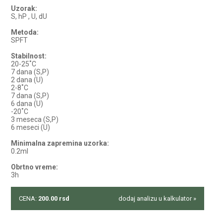
Uzorak:
S, hP , U, dU
Metoda:
SPFT
Stabilnost:
20-25˚C
7 dana (S,P)
2 dana (U)
2-8˚C
7 dana (S,P)
6 dana (U)
-20˚C
3 meseca (S,P)
6 meseci (U)
Minimalna zapremina uzorka:
0.2ml
Obrtno vreme:
3h
CENA:
200.00
rsd
dodaj analizu u kalkulator »