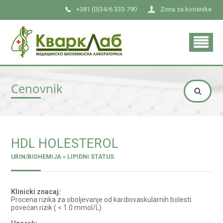
+381 (0)34/6 333-790
Zona za korisnike
Cenovnik
HDL HOLESTEROL
URIN/BIOHEMIJA » LIPIDNI STATUS
Klinicki znacaj:
Procena rizika za oboljevanje od kardiovaskularnih bolesti:
povećan rizik ( < 1.0 mmol/L)