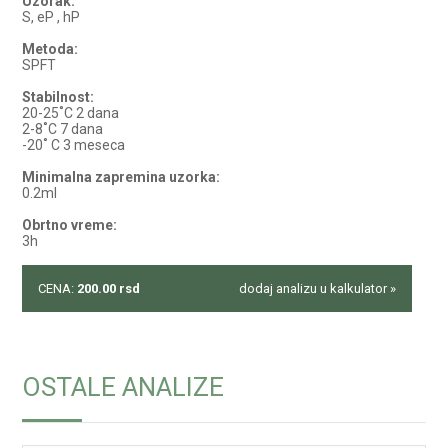
Uzorak:
S, eP , hP
Metoda:
SPFT
Stabilnost:
20-25˚C 2 dana
2-8˚C 7 dana
-20˚ C 3 meseca
Minimalna zapremina uzorka:
0.2ml
Obrtno vreme:
3h
CENA:
200.00
rsd
dodaj analizu u kalkulator »
OSTALE ANALIZE