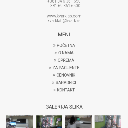
+381 34 6 361 650
+381 69 361 6500
www.kvarklab.com
kvarklab@kvark.rs
MENI
POČETNA
O NAMA
OPREMA
ZA PACIJENTE
CENOVNIK
SARADNICI
KONTAKT
GALERIJA SLIKA