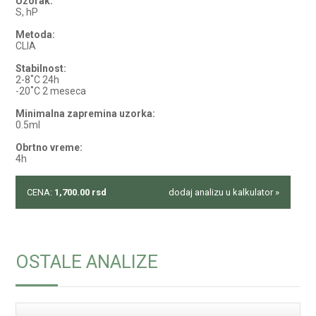
Uzorak:
S, hP
Metoda:
CLIA
Stabilnost:
2-8˚C 24h
-20˚C 2 meseca
Minimalna zapremina uzorka:
0.5ml
Obrtno vreme:
4h
CENA:
1,700.00
rsd
dodaj analizu u kalkulator »
OSTALE ANALIZE