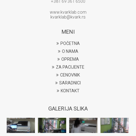
+381 69 361 6500
www.kvarklab.com
kvarklab@kvark.rs
MENI
POČETNA
O NAMA
OPREMA
ZA PACIJENTE
CENOVNIK
SARADNICI
KONTAKT
GALERIJA SLIKA