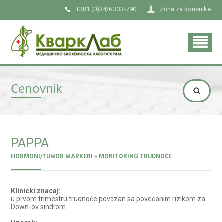
+381 (0)34/6 333-790
Zona za korisnike
Cenovnik
PAPPA
HORMONI/TUMOR MARKERI » MONITORING TRUDNOĆE
Klinicki znacaj:
u prvom trimestru trudnoće povezan sa povećanim rizikom za
Down-ov sindrom